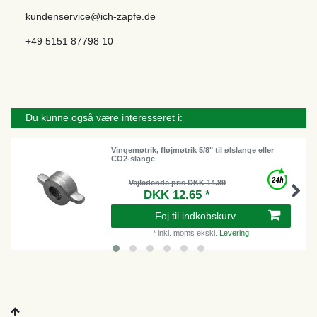
kundenservice@ich-zapfe.de
+49 5151 87798 10
Du kunne også være interesseret i:
Vingemøtrik, fløjmøtrik 5/8" til ølslange eller
CO2-slange
Vejledende pris DKK 14.89
DKK 12.65 *
Foj til indkobskurv
*
inkl. moms
ekskl.
Levering