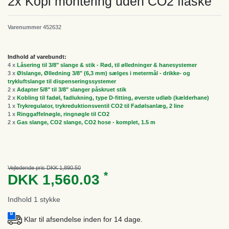
2x Kopi montering uden CO2 flaske
Varenummer
452632
Indhold af varebundt:
4 x
Låsering til 3/8" slange & stik - Rød, til ølledninger & hanesystemer
3 x
Ølslange, Ølledning 3/8" (6,3 mm) sælges i metermål - drikke- og
trykluftslange til dispenseringssystemer
2 x
Adapter 5/8" til 3/8" slanger påskruet stik
2 x
Kobling til fadøl, fadlukning, type D-fitting, øverste udløb (kælderhane)
1 x
Trykregulator, trykreduktionsventil CO2 til Fadølsanlæg, 2 line
1 x
Ringgaffelnøgle, ringnøgle til CO2
2 x
Gas slange, CO2 slange, CO2 hose - komplet, 1.5 m
Vejledende pris DKK 1,890.50
*
DKK 1,560.03
Indhold
1
stykke
Klar til afsendelse inden for 14 dage.