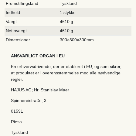
Fremstillingsland
Tyskland
Indhold
1 stykke
Vaegt
4610 g
Nettovaegt
4610 g
Dimensioner
300×300×300mm
ANSVARLIGT ORGAN I EU
En erhvervsdrivende, der er etableret i EU, og som sikrer,
at produktet er i overensstemmelse med alle nødvendige
regler.
HAJUS AG; Hr. Stanislav Maer
Spinnereistraße
,
3
01591
Riesa
Tyskland