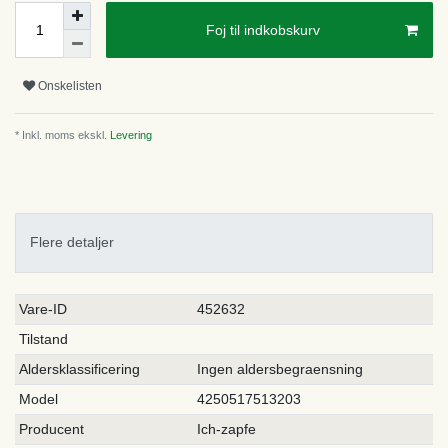
Foj til indkobskurv
Onskelisten
* Inkl. moms ekskl.
Levering
Flere detaljer
Ceres::Template.singleItemTechnicalDataAttribute
Ceres::Template.singleItemTechnicalDataValue
Vare-ID
452632
Tilstand
Aldersklassificering
Ingen aldersbegraensning
Model
4250517513203
Producent
Ich-zapfe