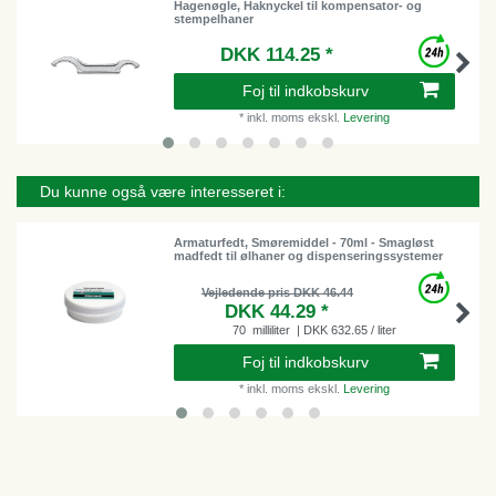
Hagenøgle, Haknyckel til kompensator- og
stempelhaner
DKK 114.25 *
Foj til indkobskurv
*
inkl. moms
ekskl.
Levering
Du kunne også være interesseret i:
Armaturfedt, Smøremiddel - 70ml - Smagløst
madfedt til ølhaner og dispenseringssystemer
Vejledende pris DKK 46.44
DKK 44.29 *
70
milliliter
| DKK 632.65 / liter
Foj til indkobskurv
*
inkl. moms
ekskl.
Levering