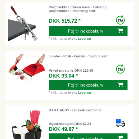
Proptrækker, Corkscrews - Catering
proptrækker, udskiftelig stift
DKK 515.72 *
Foj til indkobskurv
*
inkl. moms
ekskl.
Levering
Jumbo - Profi - Gastro - fejende sæt
Vejledende pris DKK 123.55
DKK 93.04 *
Foj til indkobskurv
*
inkl. moms
ekskl.
Levering
BAR CADDY - redskab container
Vejledende pris DKK 57.31
DKK 49.87 *
Foj til indkobskurv