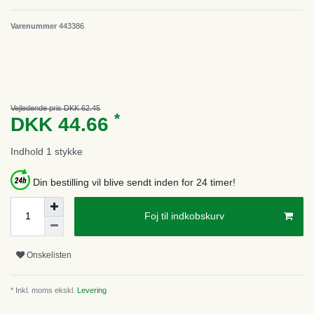
Varenummer
443386
Vejledende pris DKK 62.45
*
DKK 44.66
Indhold
1
stykke
Din bestilling vil blive sendt inden for 24 timer!
Foj til indkobskurv
Onskelisten
* Inkl. moms ekskl.
Levering