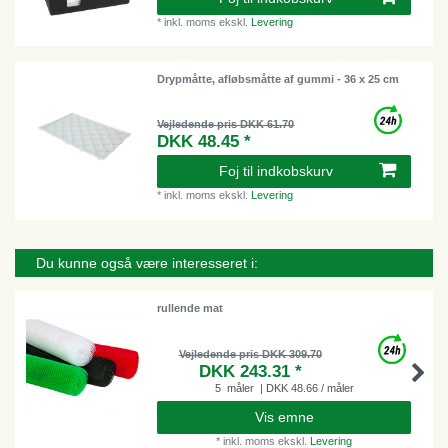
*
inkl. moms
ekskl.
Levering
Drypmåtte, afløbsmåtte af gummi - 36 x 25 cm
Vejledende pris DKK 61.70
DKK 48.45 *
Foj til indkobskurv
*
inkl. moms
ekskl.
Levering
Du kunne også være interesseret i:
rullende mat
Vejledende pris DKK 309.70
DKK 243.31 *
5
måler
| DKK 48.66 / måler
Vis emne
*
inkl. moms
ekskl.
Levering