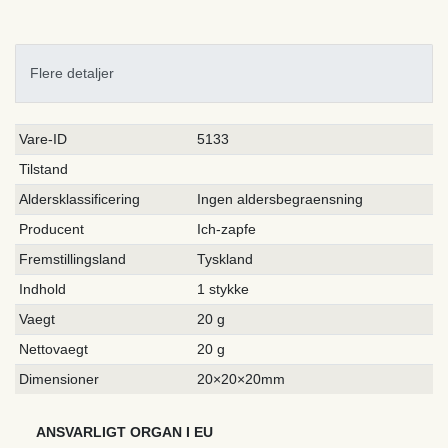
Flere detaljer
Ceres::Template.singleItemTechnicalDataAttribute
Ceres::Template.singleItemTechnicalDataValue
Vare-ID
5133
Tilstand
Aldersklassificering
Ingen aldersbegraensning
Producent
Ich-zapfe
Fremstillingsland
Tyskland
Indhold
1 stykke
Vaegt
20 g
Nettovaegt
20 g
Dimensioner
20×20×20mm
ANSVARLIGT ORGAN I EU