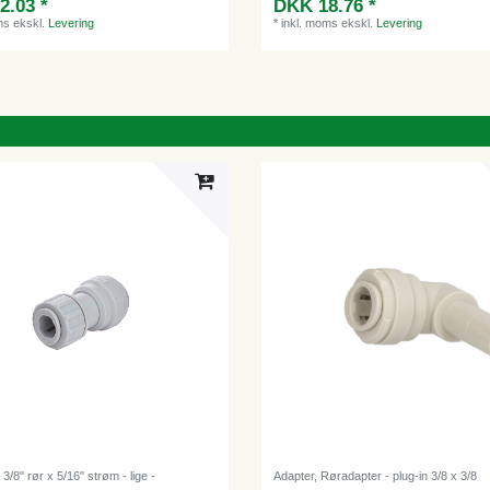
2.03 *
DKK 18.76 *
ms
ekskl.
Levering
*
inkl. moms
ekskl.
Levering
3/8" rør x 5/16" strøm - lige -
Adapter, Røradapter - plug-in 3/8 x 3/8