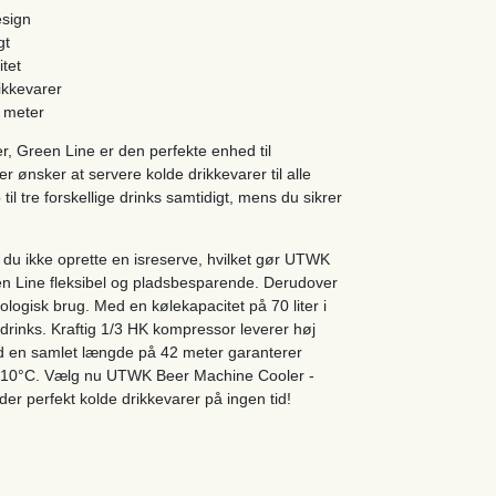
esign
gt
tet
ikkevarer
 meter
r, Green Line er den perfekte enhed til
r ønsker at servere kolde drikkevarer til alle
til tre forskellige drinks samtidigt, mens du sikrer
du ikke oprette en isreserve, hvilket gør UTWK
een Line fleksibel og pladsbesparende. Derudover
logisk brug. Med en kølekapacitet på 70 liter i
drinks. Kraftig 1/3 HK kompressor leverer høj
 en samlet længde på 42 meter garanterer
på 10°C. Vælg nu UTWK Beer Machine Cooler -
der perfekt kolde drikkevarer på ingen tid!