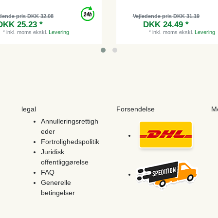
dende pris DKK 32.08
Vejledende pris DKK 31.19
DKK 25.23 *
DKK 24.49 *
*
inkl. moms
ekskl.
Levering
*
inkl. moms
ekskl.
Levering
legal
Forsendelse
M
Annulleringsrettigh
eder
Fortrolighedspolitik
Juridisk
offentliggørelse
FAQ
Generelle
betingelser