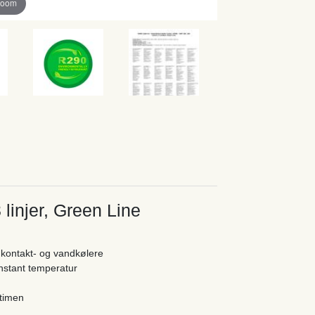
zoom
linjer, Green Line
 kontakt- og vandkølere
onstant temperatur
i timen