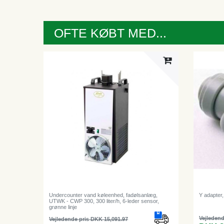
OFTE KØBT MED...
Undercounter vand køleenhed, fadølsanlæg,
Y adapter, 
UTWK - CWP 300, 300 liter/h, 6-leder sensor,
grønne linje
Vejledend
Vejledende pris DKK 15,091.97