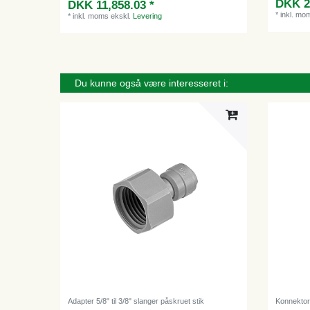
DKK 2
DKK 11,858.03 *
*
inkl. mo
*
inkl. moms
ekskl.
Levering
Du kunne også være interesseret i:
Adapter 5/8" til 3/8" slanger påskruet stik
Konnektor 