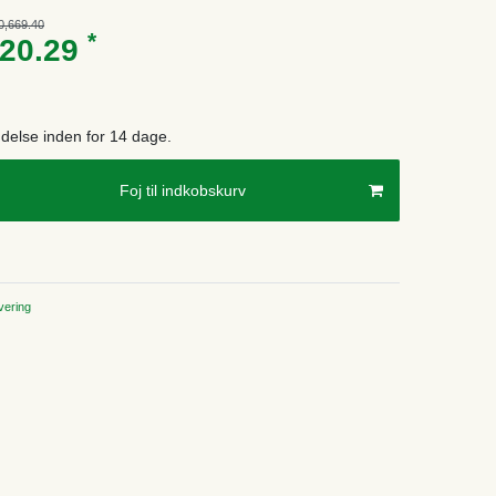
0,669.40
*
620.29
endelse inden for 14 dage.
Foj til indkobskurv
ering