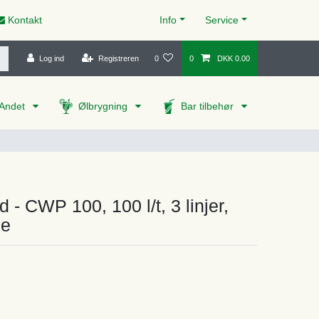
Kontakt
Info
Service
Log ind
Registreren
0
0
DKK 0.00
Andet
Ølbrygning
Bar tilbehør
 - CWP 100, 100 l/t, 3 linjer,
ne