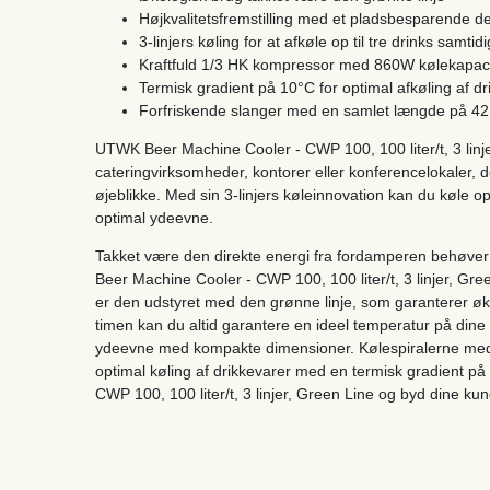
Højkvalitetsfremstilling med et pladsbesparende d
3-linjers køling for at afkøle op til tre drinks samtidi
Kraftfuld 1/3 HK kompressor med 860W kølekapaci
Termisk gradient på 10°C for optimal afkøling af dr
Forfriskende slanger med en samlet længde på 42
UTWK Beer Machine Cooler - CWP 100, 100 liter/t, 3 linje
cateringvirksomheder, kontorer eller konferencelokaler, de
øjeblikke. Med sin 3-linjers køleinnovation kan du køle op 
optimal ydeevne.
Takket være den direkte energi fra fordamperen behøver 
Beer Machine Cooler - CWP 100, 100 liter/t, 3 linjer, Gr
er den udstyret med den grønne linje, som garanterer øko
timen kan du altid garantere en ideel temperatur på dine 
ydeevne med kompakte dimensioner. Kølespiralerne med
optimal køling af drikkevarer med en termisk gradient 
CWP 100, 100 liter/t, 3 linjer, Green Line og byd dine kun