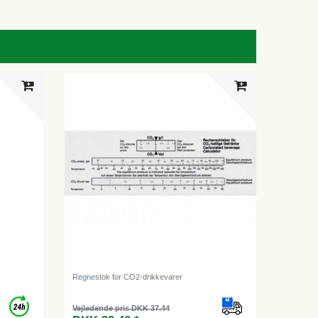
Regnestok for CO2-drikkevarer
Vejledende pris DKK 37.44