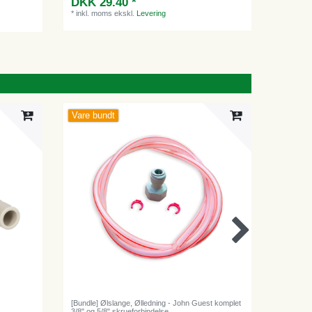
DKK 29.40 *
*
inkl. moms
ekskl.
Levering
Vare bundt
[Bundle] Ølslange, Ølledning - John Guest komplet
Ølslange,
3/8" og 5/8" skrueforbindelse
metermål -