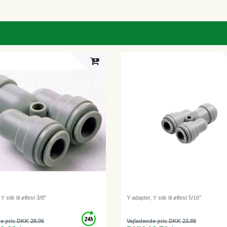
Y stik til ølfest 3/8"
Y adapter, Y stik til ølfest 5/16"
e pris DKK 28.06
Vejledende pris DKK 23.89