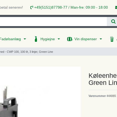
 betal senerev!
+49(5151)87798-77 / Man-fre: 09:00 - 18:00
Fadølsanlæg
Hygiejne
Vin dispenser
ed - CWP 100, 100 l/t, 3 linjer, Green Line
Køleenhed
Green Li
Varenummer
444065