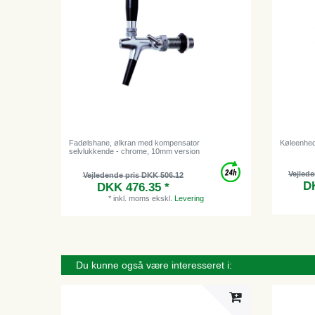
Fadølshane, ølkran med kompensator
Køleenhed 
selvlukkende - chrome, 10mm version
Vejled
Vejledende pris DKK 506.12
DK
DKK 476.35 *
*
inkl. moms
ekskl.
Levering
Du kunne også være interesseret i: