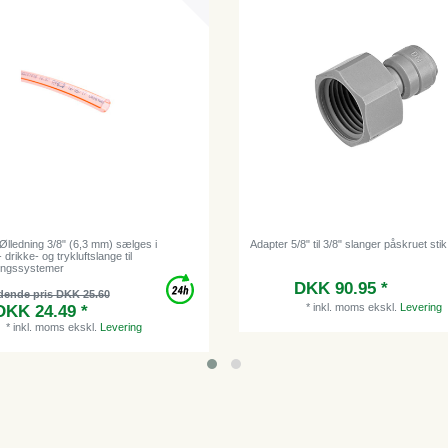
Ølledning 3/8" (6,3 mm) sælges i
Adapter 5/8" til 3/8" slanger påskruet stik
 drikke- og trykluftslange til
ingssystemer
DKK 90.95 *
dende pris DKK 25.60
*
inkl. moms
ekskl.
Levering
DKK 24.49 *
*
inkl. moms
ekskl.
Levering