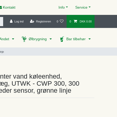
Kontakt
Info
Service
Log ind
Registreren
0
0
DKK 0.00
Andet
Ølbrygning
Bar tilbehør
nje
nter vand køleenhed,
læg, UTWK - CWP 300, 300
-leder sensor, grønne linje