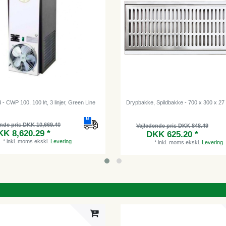
- CWP 100, 100 l/t, 3 linjer, Green Line
Drypbakke, Spildbakke - 700 x 300 x 2
ende pris DKK 10,669.40
Vejledende pris DKK 848.49
K 8,620.29 *
DKK 625.20 *
*
inkl. moms
ekskl.
Levering
*
inkl. moms
ekskl.
Levering