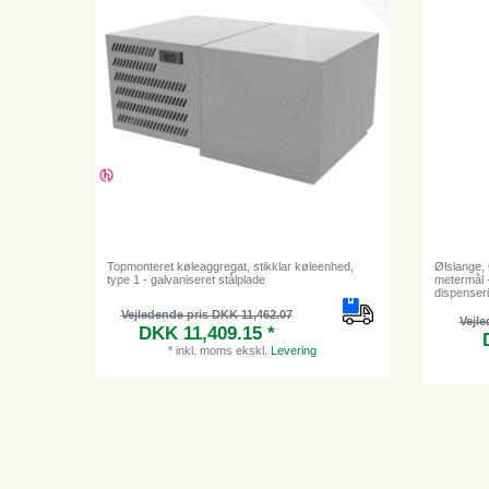
Topmonteret køleaggregat, stikklar køleenhed,
Ølslange, 
type 1 - galvaniseret stålplade
metermål -
dispenser
Vejledende pris DKK 11,462.07
Vejle
DKK 11,409.15 *
*
inkl. moms
ekskl.
Levering