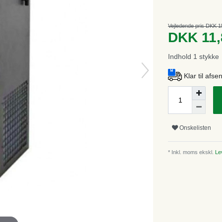
Vejledende pris DKK 1
DKK 11,
Indhold
1
stykke
Klar til afs
Onskelisten
* Inkl. moms ekskl.
Lev