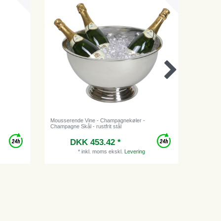
Mousserende Vine - Champagnekøler -
Kompress
Champagne Skål - rustfrit stål
Trykluft
VK30, til
DKK 453.42 *
Vejle
*
inkl. moms
ekskl.
Levering
D