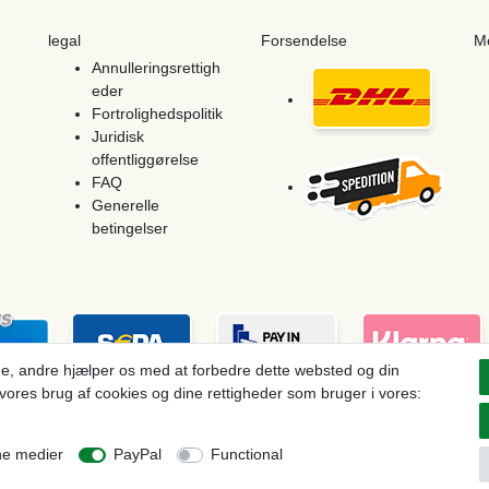
legal
Forsendelse
M
Annulleringsrettigh
eder
Fortrolighedspolitik
Juridisk
offentliggørelse
FAQ
Generelle
betingelser
e, andre hjælper os med at forbedre dette websted og din
vores brug af cookies og dine rettigheder som bruger i vores:
ces see article detail | * Applies to deliveries to the UK!
ne medier
PayPal
Functional
Withdraw