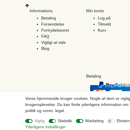
Informations
Min konto
Betaling
Log på
Forsendelse
Tilmeld
Fortrydelsesret
Kurv
FAQ
Vigtigt at vide
Blog
Betaling
Vores hjemmeside bruger cookies. Nogle af dem er vigtig
brugeroplevelse. Du kan finde yderligere information om 
politik og vores: legal.
© Copyright 2026 | Alle rettigheder forbeholdes. - Prices incl. VAT. 19% VAT Basic pri
Vigtig
Statistik
Marketing
Ekster
Yderligere indstillinger