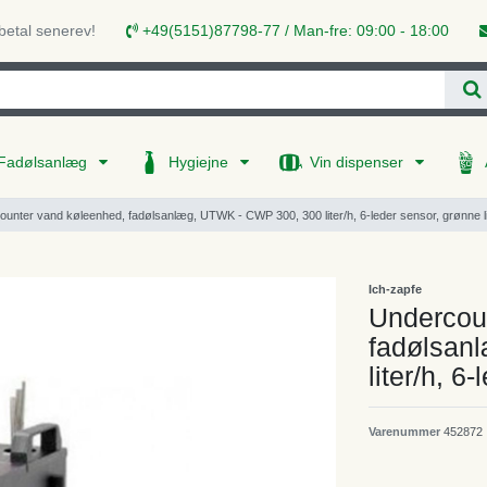
 betal senerev!
+49(5151)87798-77 / Man-fre: 09:00 - 18:00
Fadølsanlæg
Hygiejne
Vin dispenser
unter vand køleenhed, fadølsanlæg, UTWK - CWP 300, 300 liter/h, 6-leder sensor, grønne li
Ich-zapfe
Undercou
fadølsan
liter/h, 6
Varenummer
452872