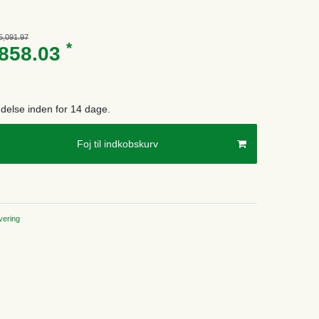
5,091.97
*
858.03
endelse inden for 14 dage.
Foj til indkobskurv
ering