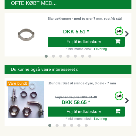
OFTE KØBT MED...
Slangeklemme - med to ører 7 mm, rustfrit stål
DKK 5.51 *
Foj til indkobskurv
*
inkl. moms
ekskl.
Levering
Du kunne også være interesseret i:
Vare bundt
[Bundle] Sæt øl slange dyse, 8 dele - 7 mm
Vejledende pris DKK 61.40
DKK 58.65 *
Foj til indkobskurv
*
inkl. moms
ekskl.
Levering