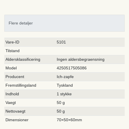
Flere detaljer
Ceres::Template.singleItemTechnicalDataAttribute
Ceres::Template.singleItemTechnicalDataValue
Vare-ID
5101
Tilstand
Aldersklassificering
Ingen aldersbegraensning
Model
4250517505086
Producent
Ich-zapfe
Fremstillingsland
Tyskland
Indhold
1 stykke
Vaegt
50 g
Nettovaegt
50 g
Dimensioner
70×50×60mm