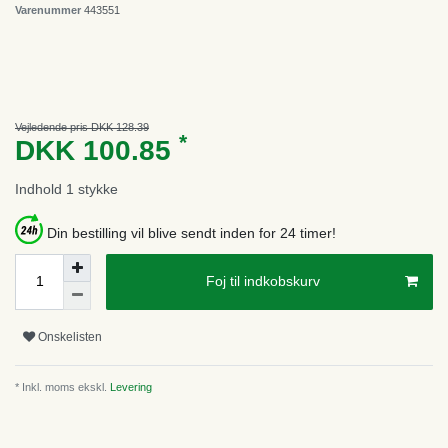
Varenummer
443551
Vejledende pris DKK 128.39
*
DKK 100.85
Indhold
1
stykke
Din bestilling vil blive sendt inden for 24 timer!
Foj til indkobskurv
Onskelisten
* Inkl. moms ekskl.
Levering