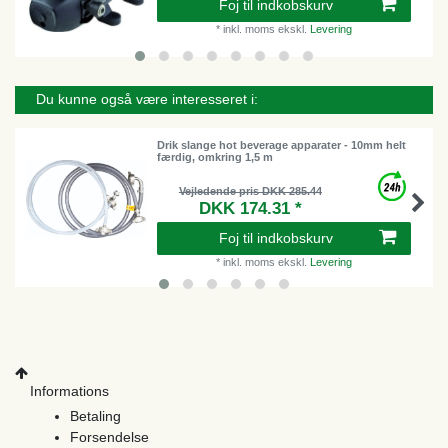
Foj til indkobskurv
*
inkl. moms
ekskl.
Levering
Du kunne også være interesseret i:
Drik slange hot beverage apparater - 10mm helt
færdig, omkring 1,5 m
Vejledende pris DKK 285.44
DKK 174.31 *
Foj til indkobskurv
*
inkl. moms
ekskl.
Levering
Informations
Betaling
Forsendelse