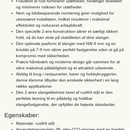
Fraværet af rust forhindrer utætheder, forlænger levetiden
og minimerer risikoen for utætheder.
Nem og tidsbesparende montering giver mulighed for
ubesværet installation, hvilket resulterer i maksimal
effektivitet og reduceret arbejdskraft.
Den specielle 2-øre konstruktion sikrer et særligt sikkert
hold, så du kan stole på stabiliteten af ​​dine slanger.
Den optimale pasform til slanger med NW 4 mm og en
bredde på 7-9 mm sikrer perfekt fastgørelse uden at gå på
kompromis med sikkerheden.
Præcis håndværk og moderne design går sammen for at
sikre maksimal pålidelighed og et attraktivt udseende.
Alsidig til brug i restauranter, barer og hobbybryggerier,
denne klemme tilbyder den ønskede sikkerhed i en lang
række applikationer.
Den 2-øres slangeklemme lavet af rustfrit stål er den
perfekte løsning til en pålidelig og holdbar
slangefastgørelse, der opfylder de højeste standarder.
Egenskaber:
Materiale: rustfrit stål
Anvendelsesområde: Øl- eller CO2-slanger med en bredde