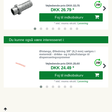
Vejledende pris DKK 32.75
DKK 26.79 *
Foj til indkobskurv
*
inkl. moms
ekskl.
Levering
Du kunne også være interesseret i:
Ølslange, Ølledning 3/8" (6,3 mm) sælges i
metermål - drikke- og trykluftslange til
dispenseringssystemer
Vejledende pris DKK 25.60
DKK 24.49 *
Foj til indkobskurv
*
inkl. moms
ekskl.
Levering