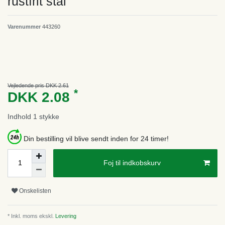
rustfrit stål
Varenummer
443260
Vejledende pris DKK 2.61
*
DKK 2.08
Indhold
1
stykke
Din bestilling vil blive sendt inden for 24 timer!
Foj til indkobskurv
Onskelisten
* Inkl. moms ekskl.
Levering