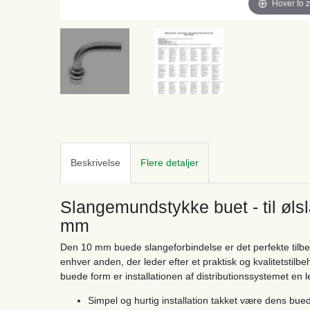
Hover to 
Beskrivelse
Flere detaljer
Slangemundstykke buet - til øls
mm
Den 10 mm buede slangeforbindelse er det perfekte tilbehø
enhver anden, der leder efter et praktisk og kvalitetstilb
buede form er installationen af ​​distributionssystemet en l
Simpel og hurtig installation takket være dens bue