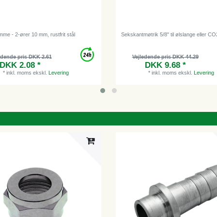
me - 2-ører 10 mm, rustfrit stål
Sekskantmøtrik 5/8" til ølslange eller C
edende pris DKK 2.61
Vejledende pris DKK 44.29
DKK 2.08 *
DKK 9.68 *
*
inkl. moms
ekskl.
Levering
*
inkl. moms
ekskl.
Levering