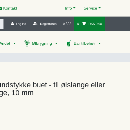
Kontakt
Info
Service
Log ind
Registreren
0
0
DKK 0.00
Andet
Ølbrygning
Bar tilbehør
dstykke buet - til ølslange eller
ge, 10 mm