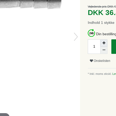
Vejledende pris DKK 4
DKK 36
Indhold
1
stykke
Din bestillin
Onskelisten
* Inkl. moms ekskl.
Lev