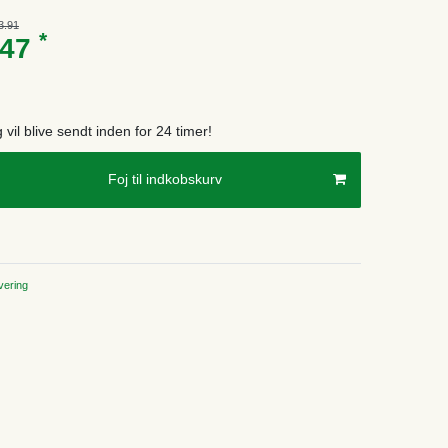
3.91
*
.47
g vil blive sendt inden for 24 timer!
Foj til indkobskurv
ering