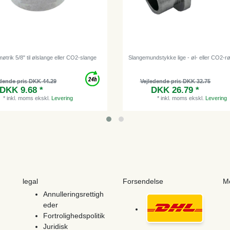
trik 5/8" til ølslange eller CO2-slange
Slangemundstykke lige - øl- eller CO2-
dende pris DKK 44.29
Vejledende pris DKK 32.75
DKK 9.68 *
DKK 26.79 *
*
inkl. moms
ekskl.
Levering
*
inkl. moms
ekskl.
Levering
legal
Forsendelse
M
Annulleringsrettigh
eder
Fortrolighedspolitik
Juridisk