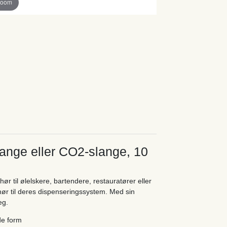
zoom
lange eller CO2-slange, 10
r til ølelskere, bartendere, restauratører eller
ehør til deres dispenseringssystem. Med sin
eg.
de form