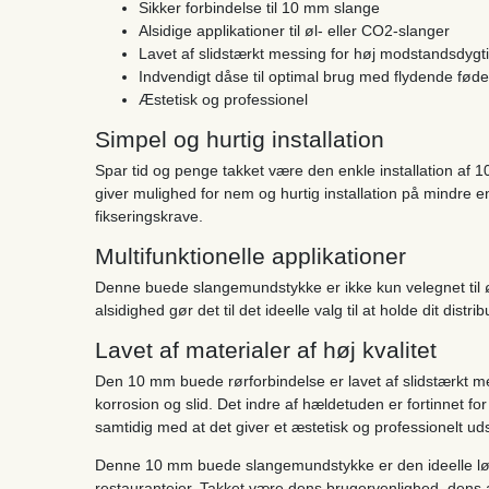
Sikker forbindelse til 10 mm slange
Alsidige applikationer til øl- eller CO2-slanger
Lavet af slidstærkt messing for høj modstandsdygti
Indvendigt dåse til optimal brug med flydende fød
Æstetisk og professionel
Simpel og hurtig installation
Spar tid og penge takket være den enkle installation af
giver mulighed for nem og hurtig installation på mindre 
fikseringskrave.
Multifunktionelle applikationer
Denne buede slangemundstykke er ikke kun velegnet til 
alsidighed gør det til det ideelle valg til at holde dit dis
Lavet af materialer af høj kvalitet
Den 10 mm buede rørforbindelse er lavet af slidstærkt m
korrosion og slid. Det indre af hældetuden er fortinnet fo
samtidig med at det giver et æstetisk og professionelt u
Denne 10 mm buede slangemundstykke er den ideelle løsni
restaurantejer. Takket være dens brugervenlighed, dens 