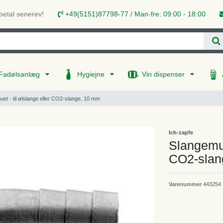
 betal senerev!
+49(5151)87798-77 / Man-fre: 09:00 - 18:00
Fadølsanlæg
Hygiejne
Vin dispenser
t - til ølslange eller CO2-slange, 10 mm
Ich-zapfe
Slangemun
CO2-slan
Varenummer
443254