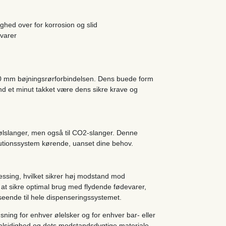
ghed over for korrosion og slid
evarer
 10 mm bøjningsrørforbindelsen. Dens buede form
end et minut takket være dens sikre krave og
ølslanger, men også til CO2-slanger. Denne
tributionssystem kørende, uanset dine behov.
essing, hvilket sikrer høj modstand mod
r at sikre optimal brug med flydende fødevarer,
dseende til hele dispenseringssystemet.
ng for enhver ølelsker og for enhver bar- eller
alsidighed og dets modstandsdygtige materiale,