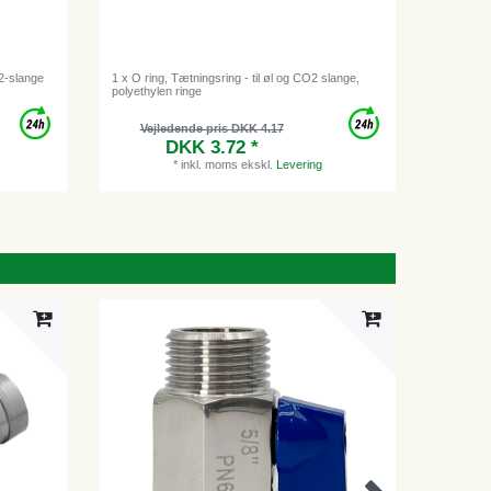
O2-slange
1 x O ring, Tætningsring - til øl og CO2 slange,
[Bundle] 
polyethylen ringe
Vejledende pris DKK 4.17
DKK 3.72 *
*
inkl. moms
ekskl.
Levering