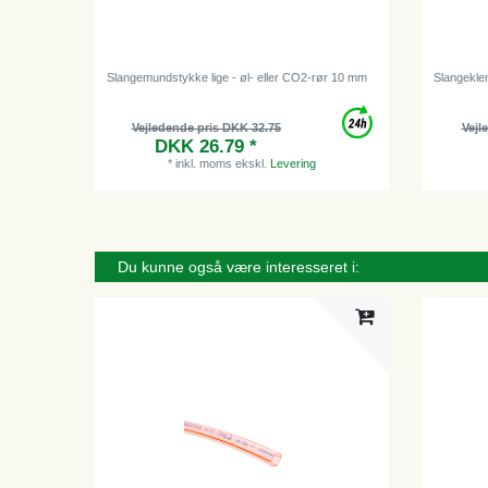
Slangemundstykke lige - øl- eller CO2-rør 10 mm
Slangeklem
Vejledende pris DKK 32.75
Vejl
DKK 26.79 *
*
inkl. moms
ekskl.
Levering
Du kunne også være interesseret i: