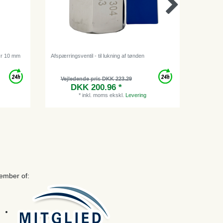
rør 10 mm
Afspærringsventil - til lukning af tønden
Slangekle
Vejledende pris DKK 223.29
DKK 200.96 *
*
inkl. moms
ekskl.
Levering
ember of: