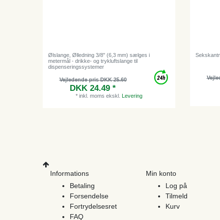
Ølslange, Ølledning 3/8" (6,3 mm) sælges i
Sekskantmø
metermål - drikke- og trykluftslange til
dispenseringssystemer
Vejle
Vejledende pris DKK 25.60
DKK 24.49 *
*
inkl. moms
ekskl.
Levering
Informations
Min konto
Betaling
Log på
Forsendelse
Tilmeld
Fortrydelsesret
Kurv
FAQ