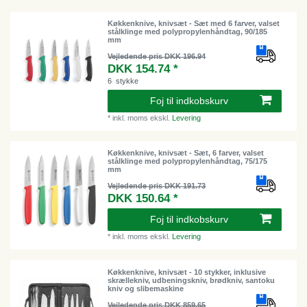
Køkkenknive, knivsæt - Sæt med 6 farver, valset
stålklinge med polypropylenhåndtag, 90/185
mm
Vejledende pris DKK 196.94
DKK 154.74 *
6
stykke
Foj til indkobskurv
*
inkl. moms
ekskl.
Levering
Køkkenknive, knivsæt - Sæt, 6 farver, valset
stålklinge med polypropylenhåndtag, 75/175
mm
Vejledende pris DKK 191.73
DKK 150.64 *
Foj til indkobskurv
*
inkl. moms
ekskl.
Levering
Køkkenknive, knivsæt - 10 stykker, inklusive
skrællekniv, udbeningskniv, brødkniv, santoku
kniv og slibemaskine
Vejledende pris DKK 859.65