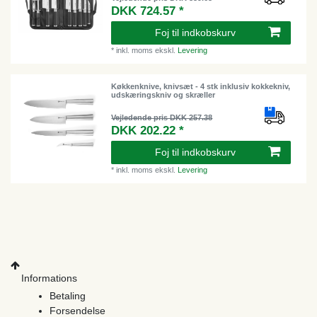
DKK 724.57 *
Foj til indkobskurv
*
inkl. moms
ekskl.
Levering
Køkkenknive, knivsæt - 4 stk inklusiv kokkekniv,
udskæringskniv og skræller
Vejledende pris DKK 257.38
DKK 202.22 *
Foj til indkobskurv
*
inkl. moms
ekskl.
Levering
Informations
Betaling
Forsendelse