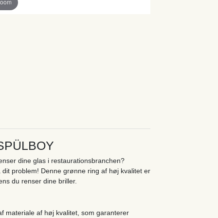
zoom
er SPÜLBOY
enser dine glas i restaurationsbranchen?
it problem! Denne grønne ring af høj kvalitet er
ens du renser dine briller.
f materiale af høj kvalitet, som garanterer