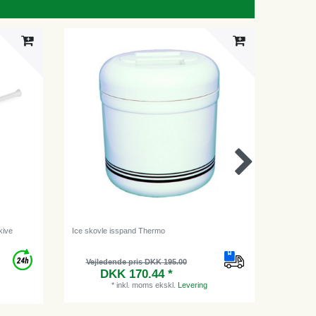
kive
Ice skovle isspand Thermo
Caipirinha
Vejledende pris DKK 195.00
DKK 170.44 *
*
inkl. moms
ekskl.
Levering