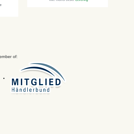
e
ember of: