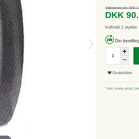
Vejledende pris DKK 1
DKK 90
Indhold
1
stykke
Din bestillin
Onskelisten
* Inkl. moms ekskl.
Lev