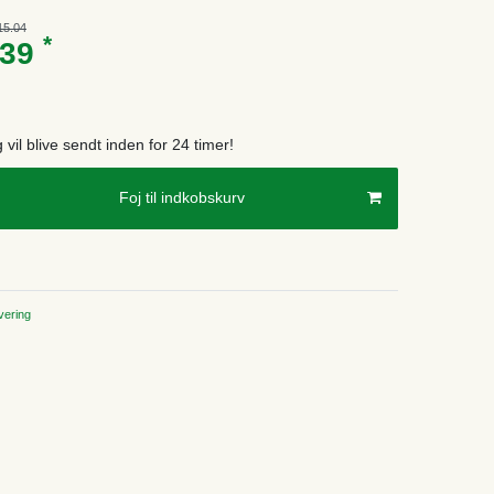
15.04
*
.39
g vil blive sendt inden for 24 timer!
Foj til indkobskurv
ering