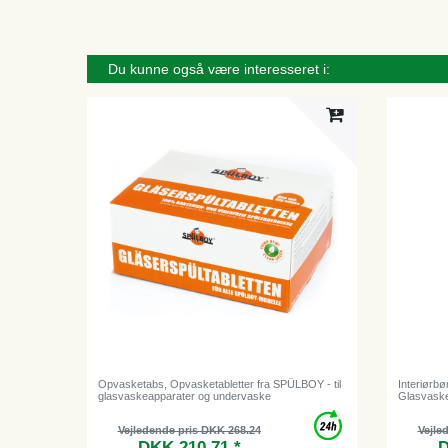
Du kunne også være interesseret i:
Opvasketabs, Opvasketabletter fra SPÜLBOY - til
Interiørb
glasvaskeapparater og undervaske
Glasvask
Vejledende pris DKK 268.24
Vejle
DKK 210.71 *
D