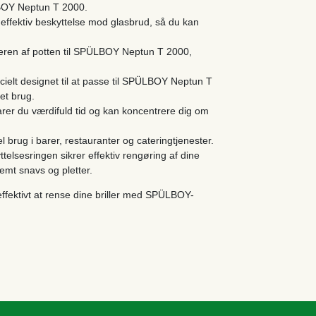
LBOY Neptun T 2000.
effektiv beskyttelse mod glasbrud, så du kan
eren af ​​potten til SPÜLBOY Neptun T 2000,
ielt designet til at passe til SPÜLBOY Neptun T
et brug.
arer du værdifuld tid og kan koncentrere dig om
el brug i barer, restauranter og cateringtjenester.
telsesringen sikrer effektiv rengøring af dine
nemt snavs og pletter.
ffektivt at rense dine briller med SPÜLBOY-