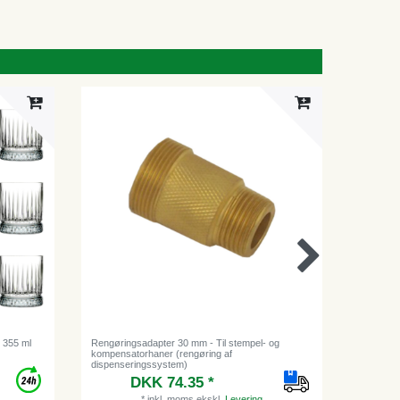
, 355 ml
Rengøringsadapter 30 mm - Til stempel- og
Rengøring
kompensatorhaner (rengøring af
tilbehør 
dispenseringssystem)
DKK 74.35 *
Vejl
*
inkl. moms
ekskl.
Levering