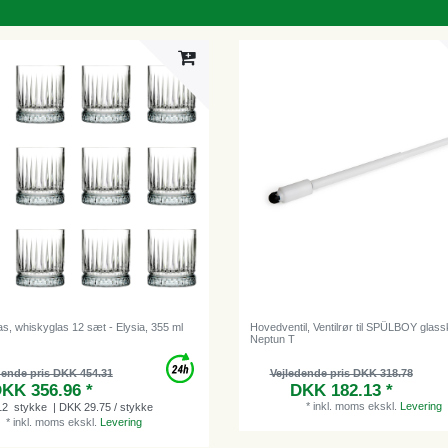
as, whiskyglas 12 sæt - Elysia, 355 ml
Hovedventil, Ventilrør til SPÜLBOY glass
Neptun T
dende pris DKK 454.31
Vejledende pris DKK 318.78
KK 356.96 *
DKK 182.13 *
*
inkl. moms
ekskl.
Levering
12
stykke
| DKK 29.75 / stykke
*
inkl. moms
ekskl.
Levering