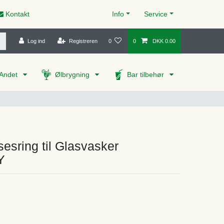
Kontakt
Info
Service
Log ind
Registreren
0
0
DKK 0.00
Andet
Ølbrygning
Bar tilbehør
sesring til Glasvasker
Y