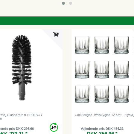
ørste, Glasbørste til SPÜLBOY
Cocktailglas, whiskyglas 12 sæt - Elysia
er
dende pris DKK 296.66
Vejledende pris DKK 454.31
KK 233.11 *
DKK 356.96 *