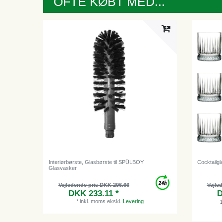
OFTE KØBT MED...
Interiørbørste, Glasbørste til SPÜLBOY
Cocktailgl
Glasvasker
Vejledende pris DKK 296.66
Vejle
DKK 233.11 *
D
*
inkl. moms
ekskl.
Levering