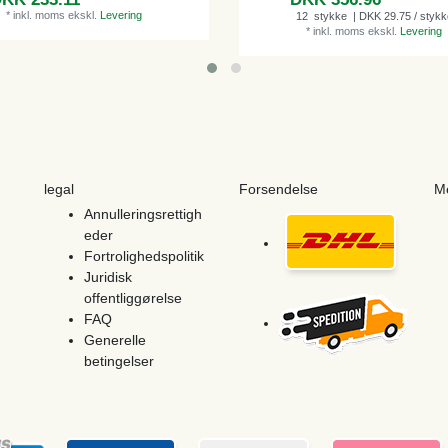
*
inkl. moms
ekskl.
Levering
12
stykke
| DKK 29.75 / stykk
*
inkl. moms
ekskl.
Levering
legal
Forsendelse
M
Annulleringsrettigh
eder
Fortrolighedspolitik
Juridisk
offentliggørelse
FAQ
Generelle
betingelser