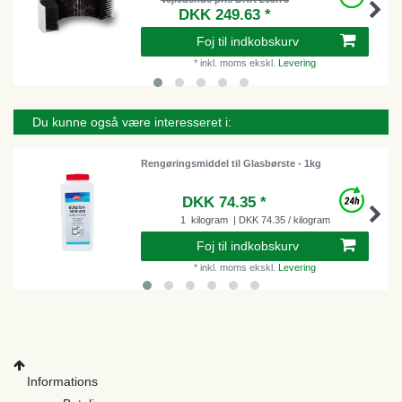
DKK 249.63 *
Foj til indkobskurv
*
inkl. moms
ekskl.
Levering
Du kunne også være interesseret i:
Rengøringsmiddel til Glasbørste - 1kg
DKK 74.35 *
1
kilogram
| DKK 74.35 / kilogram
Foj til indkobskurv
*
inkl. moms
ekskl.
Levering
Informations