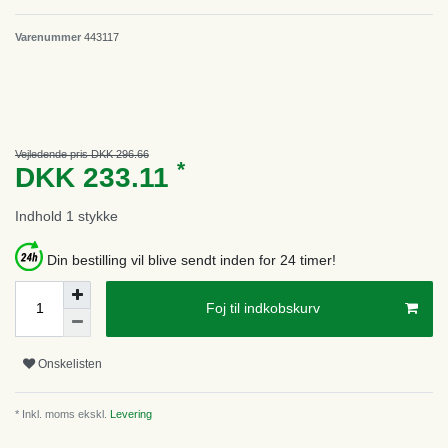
Varenummer
443117
Vejledende pris DKK 296.66
*
DKK 233.11
Indhold
1
stykke
Din bestilling vil blive sendt inden for 24 timer!
Foj til indkobskurv
Onskelisten
* Inkl. moms ekskl.
Levering