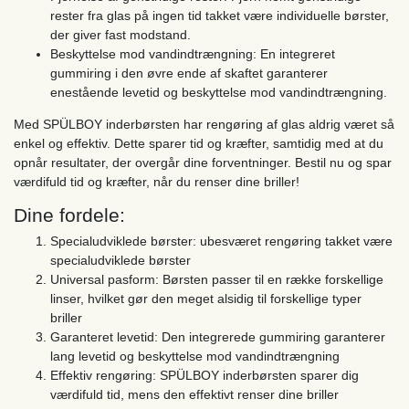
rester fra glas på ingen tid takket være individuelle børster,
der giver fast modstand.
Beskyttelse mod vandindtrængning: En integreret
gummiring i den øvre ende af skaftet garanterer
enestående levetid og beskyttelse mod vandindtrængning.
Med SPÜLBOY inderbørsten har rengøring af glas aldrig været så
enkel og effektiv. Dette sparer tid og kræfter, samtidig med at du
opnår resultater, der overgår dine forventninger. Bestil nu og spar
værdifuld tid og kræfter, når du renser dine briller!
Dine fordele:
Specialudviklede børster: ubesværet rengøring takket være
specialudviklede børster
Universal pasform: Børsten passer til en række forskellige
linser, hvilket gør den meget alsidig til forskellige typer
briller
Garanteret levetid: Den integrerede gummiring garanterer
lang levetid og beskyttelse mod vandindtrængning
Effektiv rengøring: SPÜLBOY inderbørsten sparer dig
værdifuld tid, mens den effektivt renser dine briller