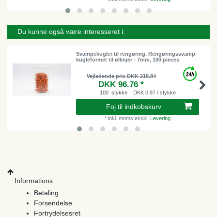
Du kunne også være interesseret i:
Svampekugler til rengøring, Rengøringssvamp
kugleformet til øllinjer - 7mm, 100 pieces
Vejledende pris DKK 215.84
DKK 96.76 *
100
stykke
| DKK 0.97 / stykke
Foj til indkobskurv
*
inkl. moms
ekskl.
Levering
Informations
Betaling
Forsendelse
Fortrydelsesret