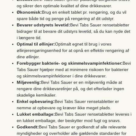
og sikrer den optimale kvalitet af dine drikkevarer.
Økonomisk:
Brug en enkelt tablet pr. rengøring, og du vil
spare både tid og penge på rengøring af dit udstyr.
Bevarer udstyrets levetid:
Bevi Tabs Sauer rensetabletter
bidrager til at bevare dit udstyrs levetid, så du kan nyde det
i længere tid.
Optimal til øllinjer:
Optimalt egnet til brug i vores
øllinjerengøringsenhed for at opnå en effektiv rengøring af
dine øllinjer.
Forebygger bakterie- og skimmelsvampinfektioner:
Bevi
Tabs Sauer hjælper med at minimere risikoen for bakterier
og skimmelsvampinfektioner i dine drikkevarer.
Miljøvenlig:
Bevi Tabs Sauer er en miljøvenlig måde at
rengøre dine drikkevarelinjer på, og det efterlader ingen
skadelige kemikalier.
Enkel opbevaring:
Bevi Tabs Sauer rensetabletter er
nemme at opbevare og kræver ikke meget plads.
Lukket emballage:
Bevi Tabs Sauer rensetabletter leveres i
en lukket emballage, der beskytter mod fugt og snavs.
Godkendt:
Bevi Tabs Sauer er godkendt af alle relevante
myndigheder og overholder alle gældende standarder for