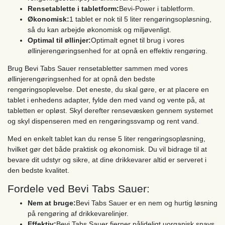
Rensetablette i tabletform:
Bevi-Power i tabletform.
Økonomisk:
1 tablet er nok til 5 liter rengøringsopløsning,
så du kan arbejde økonomisk og miljøvenligt.
Optimal til øllinjer:
Optimalt egnet til brug i vores
øllinjerengøringsenhed for at opnå en effektiv rengøring.
Brug Bevi Tabs Sauer rensetabletter sammen med vores
øllinjerengøringsenhed for at opnå den bedste
rengøringsoplevelse. Det eneste, du skal gøre, er at placere en
tablet i enhedens adapter, fylde den med vand og vente på, at
tabletten er opløst. Skyl derefter rensevæsken gennem systemet
og skyl dispenseren med en rengøringssvamp og rent vand.
Med en enkelt tablet kan du rense 5 liter rengøringsopløsning,
hvilket gør det både praktisk og økonomisk. Du vil bidrage til at
bevare dit udstyr og sikre, at dine drikkevarer altid er serveret i
den bedste kvalitet.
Fordele ved Bevi Tabs Sauer:
Nem at bruge:
Bevi Tabs Sauer er en nem og hurtig løsning
på rengøring af drikkevarelinjer.
Effektiv:
Bevi Tabs Sauer fjerner pålideligt uorganisk snavs