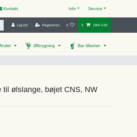
Kontakt
Info
Service
Log ind
Registreren
0
0
DKK 0.00
Andet
Ølbrygning
Bar tilbehør
 til ølslange, bøjet CNS, NW