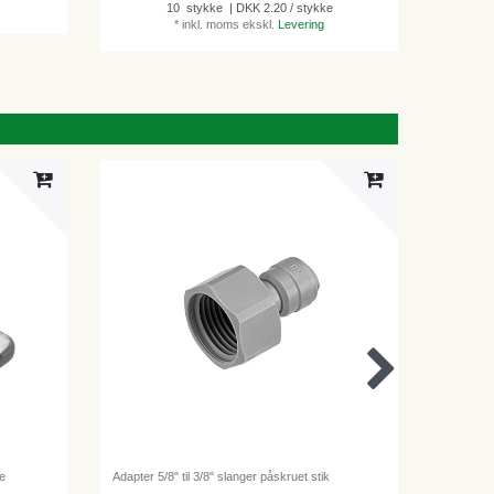
10
stykke
| DKK 2.20 / stykke
*
inkl. moms
ekskl.
Levering
ge
Adapter 5/8" til 3/8" slanger påskruet stik
Slangekl
rør