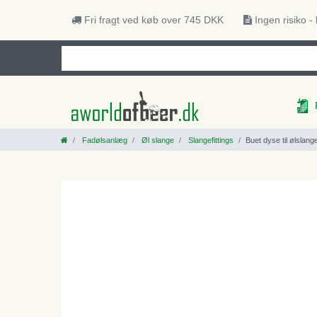
Fri fragt ved køb over 745 DKK
Ingen risiko -
Fadølsanlæg
Øl slange
Slangefittings
Buet dyse til ølsla