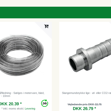
Ølledning - Sælges i metervare, blød,
Slangemundstykke lige - øl- eller CO2-
ar - 10mm
DKK 20.39 *
Vejledende pris DKK 32.75
DKK 26.79 *
*
inkl. moms
ekskl.
Levering