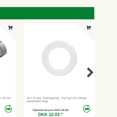
rør 10 mm
10 x O ring, Tætningsring - til øl og CO2 slange,
Slangekle
polyethylen ringe
Vejledende pris DKK 26.99
Vej
DKK 22.03 *