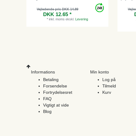
Vejledende pris DKK 14.89
Vejle
DKK 12.65 *
*
inkl. moms
ekskl.
Levering
Informations
Min konto
Betaling
Log på
Forsendelse
Tilmeld
Fortrydelsesret
Kurv
FAQ
Vigtigt at vide
Blog