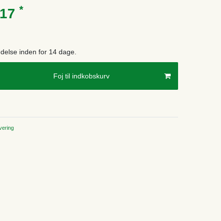
*
.17
endelse inden for 14 dage.
Foj til indkobskurv
ering