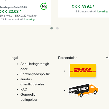
DKK 33.64 *
dende pris DKK 26.99
DKK 22.03 *
*
inkl. moms
ekskl.
Levering
10
stykke
| DKK 2.20 / stykke
*
inkl. moms
ekskl.
Levering
legal
Forsendelse
M
Annulleringsrettigh
eder
Fortrolighedspolitik
Juridisk
offentliggørelse
FAQ
Generelle
betingelser