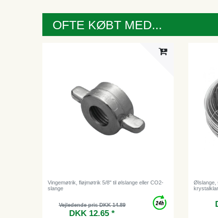
OFTE KØBT MED...
Vingemøtrik, fløjmøtrik 5/8" til ølslange eller CO2-
Ølslange, 
slange
krystalkl
Vejledende pris DKK 14.89
DKK 12.65 *