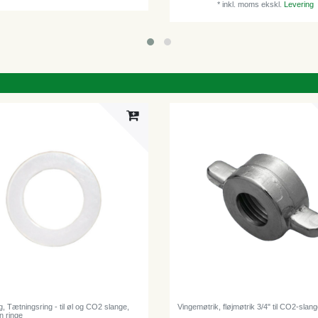
*
inkl. moms
ekskl.
Levering
g, Tætningsring - til øl og CO2 slange,
Vingemøtrik, fløjmøtrik 3/4" til CO2-slan
n ringe