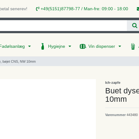
 betal senerev!
+49(5151)87798-77 / Man-fre: 09:00 - 18:00
Fadølsanlæg
Hygiejne
Vin dispenser
nge, bøjet CNS, NW 10mm
Ich-zapfe
Buet dyse
10mm
Varenummer
443480