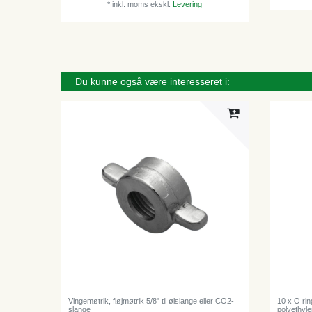
*
inkl. moms
ekskl.
Levering
Du kunne også være interesseret i:
Vingemøtrik, fløjmøtrik 5/8" til ølslange eller CO2-
10 x O rin
slange
polyethyle