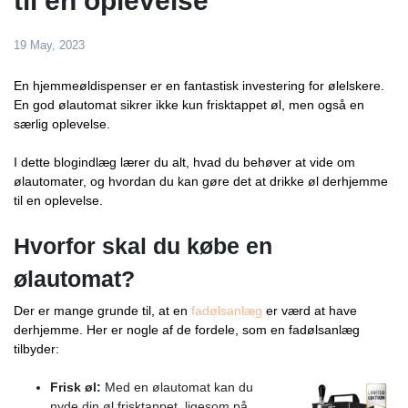
til en oplevelse
19 May, 2023
En hjemmeøldispenser er en fantastisk investering for ølelskere.
En god ølautomat sikrer ikke kun frisktappet øl, men også en
særlig oplevelse.
I dette blogindlæg lærer du alt, hvad du behøver at vide om
ølautomater, og hvordan du kan gøre det at drikke øl derhjemme
til en oplevelse.
Hvorfor skal du købe en
ølautomat?
Der er mange grunde til, at en
fadølsanlæg
er værd at have
derhjemme. Her er nogle af de fordele, som en fadølsanlæg
tilbyder:
Frisk øl:
Med en ølautomat kan du
nyde din øl frisktappet, ligesom på