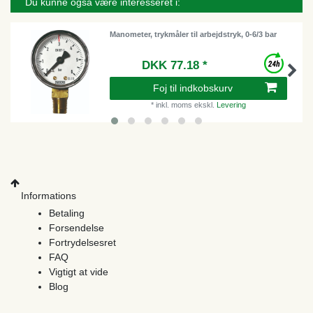
Du kunne også være interesseret i:
Manometer, trykmåler til arbejdstryk, 0-6/3 bar
DKK 77.18 *
Foj til indkobskurv
*
inkl. moms
ekskl.
Levering
Informations
Betaling
Forsendelse
Fortrydelsesret
FAQ
Vigtigt at vide
Blog