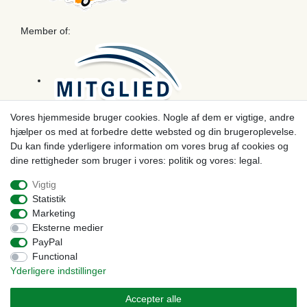
Member of:
Vores hjemmeside bruger cookies. Nogle af dem er vigtige, andre
hjælper os med at forbedre dette websted og din brugeroplevelse.
Betaling
Du kan finde yderligere information om vores brug af cookies og
dine rettigheder som bruger i vores: politik og vores: legal.
Vigtig
Statistik
Marketing
Eksterne medier
PayPal
Functional
Yderligere indstillinger
© Copyright 2026 | Alle rettigheder forbeholdes. - Prices incl. VAT. 19% VAT Basic prices see
article detail | * Applies to deliveries to the UK!
Accepter alle