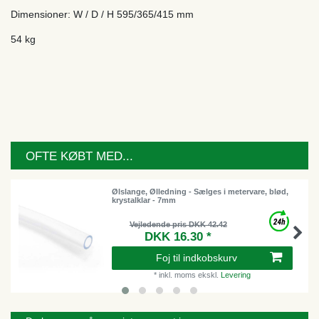
Dimensioner: W / D / H 595/365/415 mm
54 kg
OFTE KØBT MED...
Ølslange, Ølledning - Sælges i metervare, blød,
krystalklar - 7mm
Vejledende pris DKK 42.42
DKK 16.30 *
Foj til indkobskurv
*
inkl. moms
ekskl.
Levering