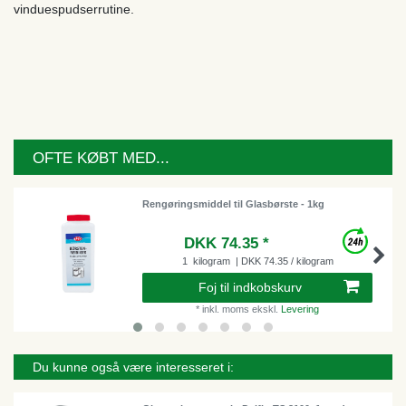
vinduespudserrutine.
OFTE KØBT MED...
Rengøringsmiddel til Glasbørste - 1kg
DKK 74.35 *
1
kilogram
| DKK 74.35 / kilogram
Foj til indkobskurv
*
inkl. moms
ekskl.
Levering
Du kunne også være interesseret i: