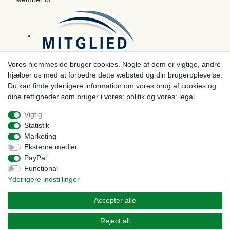
Vores hjemmeside bruger cookies. Nogle af dem er vigtige, andre
hjælper os med at forbedre dette websted og din brugeroplevelse.
Betaling
Du kan finde yderligere information om vores brug af cookies og
dine rettigheder som bruger i vores: politik og vores: legal.
Vigtig
Statistik
Marketing
Eksterne medier
PayPal
Functional
Yderligere indstillinger
© Copyright 2026 | Alle rettigheder forbeholdes. - Prices incl. VAT. 19% VAT Basic prices see
article detail | * Applies to deliveries to the UK!
Accepter alle
Kontakt
Withdraw from contract here
Reject all