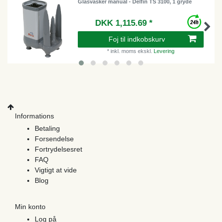
Glasvasker manual - Delfin TS 3100, 1 gryde
DKK 1,115.69 *
Foj til indkobskurv
*
inkl. moms
ekskl.
Levering
Informations
Betaling
Forsendelse
Fortrydelsesret
FAQ
Vigtigt at vide
Blog
Min konto
Log på