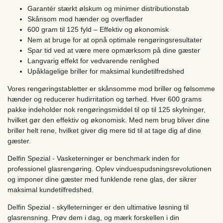
Garantér stærkt ølskum og minimer distributionstab
Skånsom mod hænder og overflader
600 gram til 125 fyld – Effektiv og økonomisk
Nem at bruge for at opnå optimale rengøringsresultater
Spar tid ved at være mere opmærksom på dine gæster
Langvarig effekt for vedvarende renlighed
Upåklagelige briller for maksimal kundetilfredshed
Vores rengøringstabletter er skånsomme mod briller og følsomme
hænder og reducerer hudirritation og tørhed. Hver 600 grams
pakke indeholder nok rengøringsmiddel til op til 125 skylninger,
hvilket gør den effektiv og økonomisk. Med nem brug bliver dine
briller helt rene, hvilket giver dig mere tid til at tage dig af dine
gæster.
Delfin Spezial - Vasketerninger er benchmark inden for
professionel glasrengøring. Oplev vinduespudsningsrevolutionen
og imponer dine gæster med funklende rene glas, der sikrer
maksimal kundetilfredshed.
Delfin Spezial - skylleterninger er den ultimative løsning til
glasrensning. Prøv dem i dag, og mærk forskellen i din