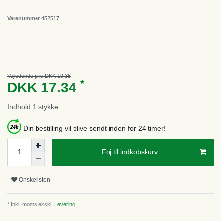
Varenummer
452517
Vejledende pris DKK 19.35
*
DKK 17.34
Indhold
1
stykke
Din bestilling vil blive sendt inden for 24 timer!
Foj til indkobskurv
Onskelisten
* Inkl. moms ekskl.
Levering