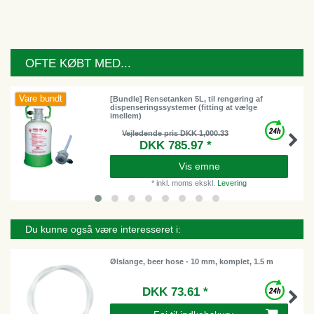
OFTE KØBT MED...
Vare bundt
[Bundle] Rensetanken 5L, til rengøring af
dispenseringssystemer (fitting at vælge
imellem)
Vejledende pris DKK 1,000.33
DKK 785.97 *
Vis emne
*
inkl. moms
ekskl.
Levering
Du kunne også være interesseret i:
Ølslange, beer hose - 10 mm, komplet, 1.5 m
DKK 73.61 *