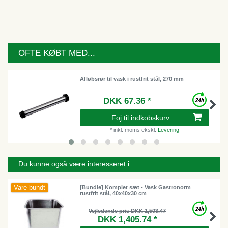
OFTE KØBT MED...
Afløbsrør til vask i rustfrit stål, 270 mm
DKK 67.36 *
Foj til indkobskurv
*
inkl. moms
ekskl.
Levering
Du kunne også være interesseret i:
Vare bundt
[Bundle] Komplet sæt - Vask Gastronorm
rustfrit stål, 40x40x30 cm
Vejledende pris DKK 1,503.47
DKK 1,405.74 *