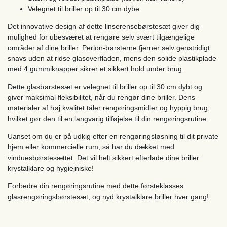
Velegnet til briller op til 30 cm dybe
Det innovative design af dette linserensebørstesæt giver dig
mulighed for ubesværet at rengøre selv svært tilgængelige
områder af dine briller. Perlon-børsterne fjerner selv genstridigt
snavs uden at ridse glasoverfladen, mens den solide plastikplade
med 4 gummiknapper sikrer et sikkert hold under brug.
Dette glasbørstesæt er velegnet til briller op til 30 cm dybt og
giver maksimal fleksibilitet, når du rengør dine briller. Dens
materialer af høj kvalitet tåler rengøringsmidler og hyppig brug,
hvilket gør den til en langvarig tilføjelse til din rengøringsrutine.
Uanset om du er på udkig efter en rengøringsløsning til dit private
hjem eller kommercielle rum, så har du dækket med
vinduesbørstesættet. Det vil helt sikkert efterlade dine briller
krystalklare og hygiejniske!
Forbedre din rengøringsrutine med dette førsteklasses
glasrengøringsbørstesæt, og nyd krystalklare briller hver gang!