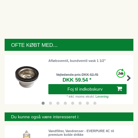
OFTE KØBT MED...
Afløbsventil, bundventil vask 1 1/2"
Vejledende pris DKK 62.45
DKK 59.54 *
Foj til indkobskurv
*
inkl. moms
ekskl.
Levering
Du kunne også være interesseret i:
Vandfilter, Vandrenser - EVERPURE 4C til
premium kolde drikke