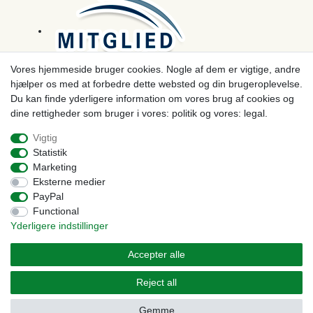
Vores hjemmeside bruger cookies. Nogle af dem er vigtige, andre
hjælper os med at forbedre dette websted og din brugeroplevelse.
Betaling
Du kan finde yderligere information om vores brug af cookies og
dine rettigheder som bruger i vores: politik og vores: legal.
Vigtig
Statistik
Marketing
Eksterne medier
PayPal
Functional
Yderligere indstillinger
© Copyright 2026 | Alle rettigheder forbeholdes. - Prices incl. VAT. 19% VAT Basic prices see
article detail | * Applies to deliveries to the UK!
Accepter alle
Kontakt
Withdraw from contract here
Reject all
Gemme