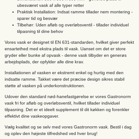
ubesværet vask af alle typer retter
Praktisk Installation: Indsat ramme tillader nem montering -
sparer tid og besvær
Tilbehør: Uden afløb og overløbsventil - tillader individuel
tilpasning til dine behov
Vores vask er designet til EN 631-standarden, hvilket giver perfekt
ensartethed med ekstra plads til vask. Uanset om det er store
gryder eller bunke af opvask - denne vask tilbyder en generøs
arbejdsplads, der opfylder alle dine krav.
Installationen af vasken er ekstremt enkel og hurtig med den
indsatte ramme. Takket være det præcise design sikres stabil
støtte af vasken på underkonstruktionen.
Udover den standard nød-hanefastgørelse er vores Gastronorm
vask fri for afløb og overløbsventil, hvilket tillader individuel
tilpasning. Det er et ideelt supplement til dit køkken og forenkler
effektivt dine vaskeopgaver.
Vælg kvalitet og se selv med vores Gastronorm vask. Bestil i dag
og oplev den højeste tilfredshed ved hver brug!