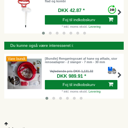
flad og kombi
DKK 42.87 *
Foj til indkobskurv
*
inkl. moms
ekskl.
Levering
Du kunne også være interesseret i:
Vare bundt
[Bundle] Rengøringssæt af hane og ølfade, stor
renseadapter - 2 slanger - 7 mm - 30 mm
Vejledende pris DKK 1,131.32
DKK 989.91 *
Foj til indkobskurv
*
inkl. moms
ekskl.
Levering