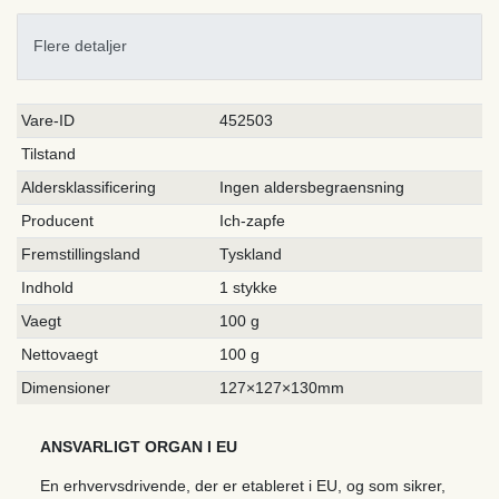
Flere detaljer
Ceres::Template.singleItemTechnicalDataAttribute
Ceres::Template.singleItemTechnicalDataValue
Vare-ID
452503
Tilstand
Aldersklassificering
Ingen aldersbegraensning
Producent
Ich-zapfe
Fremstillingsland
Tyskland
Indhold
1 stykke
Vaegt
100 g
Nettovaegt
100 g
Dimensioner
127×127×130mm
ANSVARLIGT ORGAN I EU
En erhvervsdrivende, der er etableret i EU, og som sikrer,