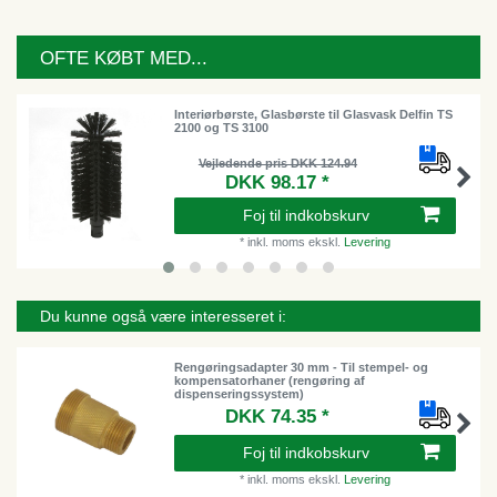
OFTE KØBT MED...
Interiørbørste, Glasbørste til Glasvask Delfin TS
2100 og TS 3100
Vejledende pris DKK 124.94
DKK 98.17 *
Foj til indkobskurv
*
inkl. moms
ekskl.
Levering
Du kunne også være interesseret i:
Rengøringsadapter 30 mm - Til stempel- og
kompensatorhaner (rengøring af
dispenseringssystem)
DKK 74.35 *
Foj til indkobskurv
*
inkl. moms
ekskl.
Levering