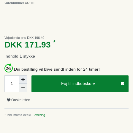
Varenummer
443116
Vejledende pris DKK 196.49
*
DKK 171.93
Indhold
1
stykke
Din bestilling vil blive sendt inden for 24 timer!
Foj til indkobskurv
Onskelisten
* Inkl. moms ekskl.
Levering