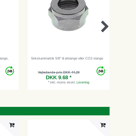
lange,
Sekskantmøtrik 5/8" til ølslange eller CO2-slange
Buet dyse
Vejledende pris DKK 44.29
Vejl
DKK 9.68 *
*
inkl. moms
ekskl.
Levering