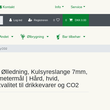
Kontakt
Info
Service
Log ind
Registreren
0
0
DKK 0.00
Andet
Ølbrygning
Bar tilbehør
og CO2
 Ølledning, Kulsyreslange 7mm,
metermål | Hård, hvid,
valitet til drikkevarer og CO2