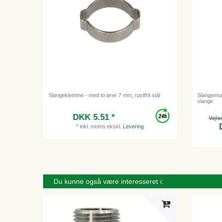
Slangeklemme - med to ører 7 mm, rustfrit stål
Slangemun
slange
DKK 5.51 *
Vejle
*
inkl. moms
ekskl.
Levering
Du kunne også være interesseret i: