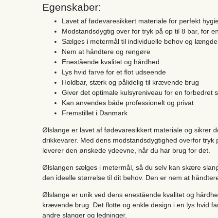
Egenskaber:
Lavet af fødevaresikkert materiale for perfekt hygi
Modstandsdygtig over for tryk på op til 8 bar, for e
Sælges i metermål til individuelle behov og længde
Nem at håndtere og rengøre
Enestående kvalitet og hårdhed
Lys hvid farve for et flot udseende
Holdbar, stærk og pålidelig til krævende brug
Giver det optimale kulsyreniveau for en forbedret
Kan anvendes både professionelt og privat
Fremstillet i Danmark
Ølslange er lavet af fødevaresikkert materiale og sikrer 
drikkevarer. Med dens modstandsdygtighed overfor tryk på
leverer den ønskede ydeevne, når du har brug for det.
Ølslangen sælges i metermål, så du selv kan skære slang
den ideelle størrelse til dit behov. Den er nem at håndtere
Ølslange er unik ved dens enestående kvalitet og hårdhed,
krævende brug. Det flotte og enkle design i en lys hvid fa
andre slanger og ledninger.