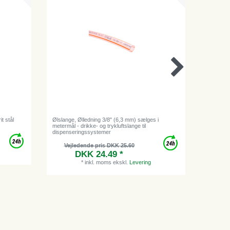
t stål
Ølslange, Ølledning 3/8" (6,3 mm) sælges i
Sekskantm
metermål - drikke- og trykluftslange til
dispenseringssystemer
Vejl
Vejledende pris DKK 25.60
DKK 24.49 *
*
inkl. moms
ekskl.
Levering