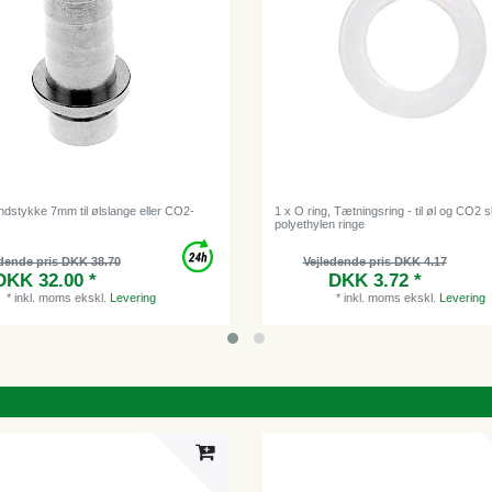
dstykke 7mm til ølslange eller CO2-
1 x O ring, Tætningsring - til øl og CO2 s
polyethylen ringe
dende pris DKK 38.70
Vejledende pris DKK 4.17
DKK 32.00 *
DKK 3.72 *
*
inkl. moms
ekskl.
Levering
*
inkl. moms
ekskl.
Levering