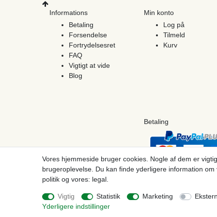
Informations
Min konto
Betaling
Log på
Forsendelse
Tilmeld
Fortrydelsesret
Kurv
FAQ
Vigtigt at vide
Blog
Betaling
Vores hjemmeside bruger cookies. Nogle af dem er vigtig
brugeroplevelse. Du kan finde yderligere information om 
politik og vores: legal.
© Copyright 2026 | Alle rettigheder forbeholdes. - Prices incl. VAT. 19% VAT Basic pri
Vigtig
Statistik
Marketing
Ekster
Yderligere indstillinger