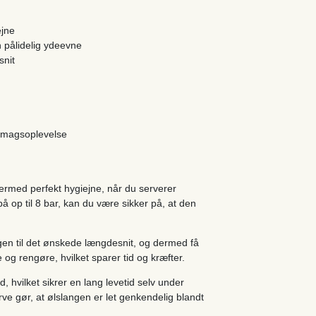
ejne
n pålidelig ydeevne
snit
 smagsoplevelse
dermed perfekt hygiejne, når du serverer
 op til 8 bar, kan du være sikker på, at den
en til det ønskede længdesnit, og dermed få
 og rengøre, hvilket sparer tid og kræfter.
 hvilket sikrer en lang levetid selv under
rve gør, at ølslangen er let genkendelig blandt