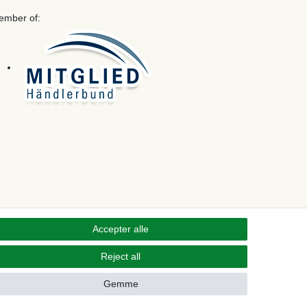
ember of:
Accepter alle
Reject all
Kontakt
 from contract here
Gemme