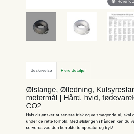
Hover to 
Beskrivelse
Flere detaljer
Ølslange, Ølledning, Kulsyresl
metermål | Hård, hvid, fødevarekv
CO2
Hvis du ønsker at servere frisk og velsmagende øl, skal du
under de rette forhold. Med ølslangen i hånden kan du vær
serveres ved den korrekte temperatur og tryk!