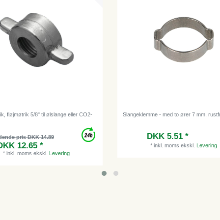
k, fløjmøtrik 5/8" til ølslange eller CO2-
Slangeklemme - med to ører 7 mm, rustfri
DKK 5.51 *
dende pris DKK 14.89
DKK 12.65 *
*
inkl. moms
ekskl.
Levering
*
inkl. moms
ekskl.
Levering