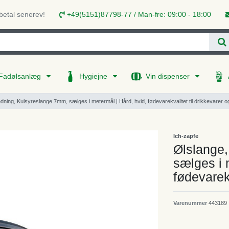
 betal senerev!
+49(5151)87798-77 / Man-fre: 09:00 - 18:00
Fadølsanlæg
Hygiejne
Vin dispenser
edning, Kulsyreslange 7mm, sælges i metermål | Hård, hvid, fødevarekvalitet til drikkevarer 
Ich-zapfe
Ølslange,
sælges i 
fødevarek
Varenummer
443189