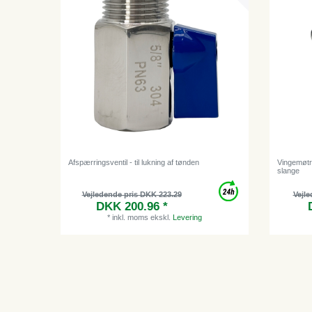
Afspærringsventil - til lukning af tønden
Vingemøtri
slange
Vejledende pris DKK 223.29
Vejle
DKK 200.96 *
*
inkl. moms
ekskl.
Levering