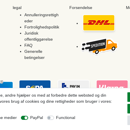
legal
Forsendelse
M
Annulleringsrettigh
eder
Fortrolighedspolitik
Juridisk
offentliggørelse
FAQ
Generelle
betingelser
e, andre hjælper os med at forbedre dette websted og din
vores brug af cookies og dine rettigheder som bruger i vores:
ces see article detail | * Applies to deliveries to the UK!
ne medier
PayPal
Functional
Withdraw