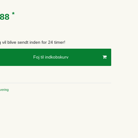
*
.88
g vil blive sendt inden for 24 timer!
Foj til indkobskurv
ering