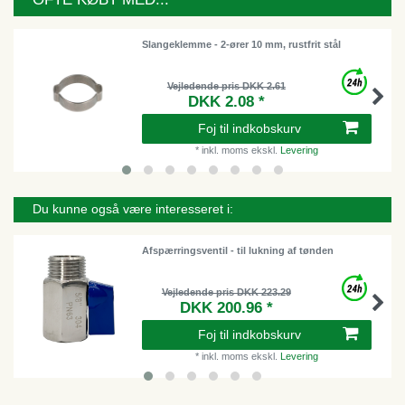
Slangeklemme - 2-ører 10 mm, rustfrit stål
Vejledende pris DKK 2.61
DKK 2.08 *
Foj til indkobskurv
*
inkl. moms
ekskl.
Levering
Du kunne også være interesseret i:
Afspærringsventil - til lukning af tønden
Vejledende pris DKK 223.29
DKK 200.96 *
Foj til indkobskurv
*
inkl. moms
ekskl.
Levering