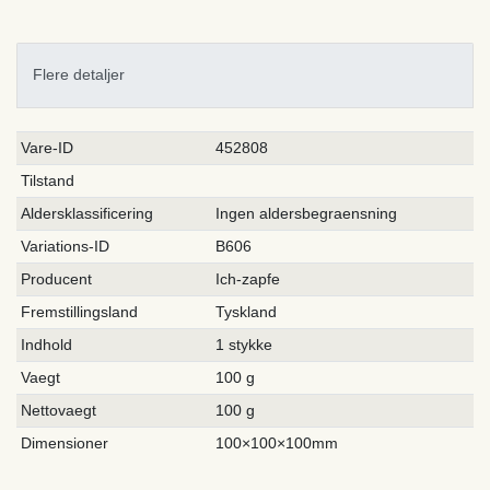
Flere detaljer
Ceres::Template.singleItemTechnicalDataAttribute
Ceres::Template.singleItemTechnicalDataValue
Vare-ID
452808
Tilstand
Aldersklassificering
Ingen aldersbegraensning
Variations-ID
B606
Producent
Ich-zapfe
Fremstillingsland
Tyskland
Indhold
1 stykke
Vaegt
100 g
Nettovaegt
100 g
Dimensioner
100×100×100mm