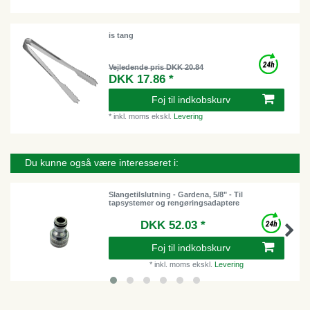
is tang
Vejledende pris DKK 20.84
DKK 17.86 *
Foj til indkobskurv
*
inkl. moms
ekskl.
Levering
Du kunne også være interesseret i:
Slangetilslutning - Gardena, 5/8" - Til
tapsystemer og rengøringsadaptere
DKK 52.03 *
Foj til indkobskurv
*
inkl. moms
ekskl.
Levering