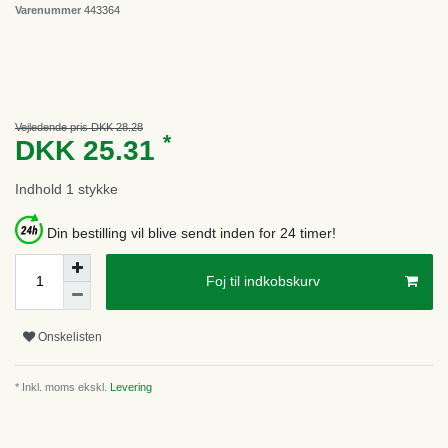
Varenummer
443364
Vejledende pris DKK 28.28
*
DKK 25.31
Indhold
1
stykke
Din bestilling vil blive sendt inden for 24 timer!
Foj til indkobskurv
Onskelisten
* Inkl. moms ekskl.
Levering