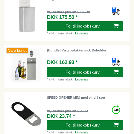
Vejledende pris DKK 185.48
DKK 175.50 *
Foj til indkobskurv
*
inkl. moms
ekskl.
Levering
Vare bundt
[Bundle] Væg oplukker incl. Beholder
DKK 162.93 *
Foj til indkobskurv
*
inkl. moms
ekskl.
Levering
SPEED OPENER MINI med vinyl i sort
Vejledende pris DKK 30.22
DKK 23.74 *
Foj til indkobskurv
*
inkl. moms
ekskl.
Levering