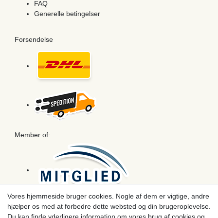
FAQ
Generelle betingelser
Forsendelse
Member of:
Vores hjemmeside bruger cookies. Nogle af dem er vigtige, andre
hjælper os med at forbedre dette websted og din brugeroplevelse.
Betaling
Du kan finde yderligere information om vores brug af cookies og