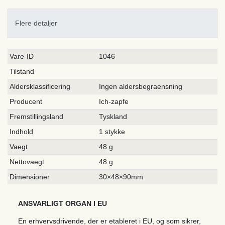
Flere detaljer
Ceres::Template.singleItemTechnicalDataAttribute
Ceres::Template.singleItemTechnicalDataValue
Vare-ID
1046
Tilstand
Aldersklassificering
Ingen aldersbegraensning
Producent
Ich-zapfe
Fremstillingsland
Tyskland
Indhold
1 stykke
Vaegt
48 g
Nettovaegt
48 g
Dimensioner
30×48×90mm
ANSVARLIGT ORGAN I EU
En erhvervsdrivende, der er etableret i EU, og som sikrer,